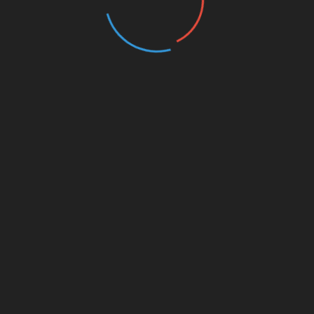
ну Михайловну Асташину с дн
онсультативно-диагностическим отделением Областного ко
и много лет нашему учреждению и возглавляете одно из к
аботу и прекрасные человеческие качества.
оздравляет Вас с днем рождения и желает счастья, крепког
 гордимся, что Вы – часть нашей команды!