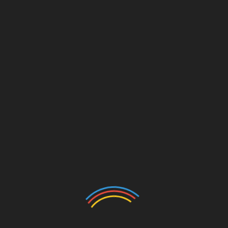
В листьях также содержатся калий, кальций,
магний, железо, цинк, никель, селен.
Листья шалфея используют для
приготовления настоев. Настой (в теплом
виде) используют для полосканий — как
вяжущее, дезинфицирующее и
противовоспалительное средство; при
острых ангинах и хронических тонзиллитах,
острых респираторных заболеваниях,
стоматитах, гингивитах, афтозных
поражениях полости рта, хейлитах, а также
для лечения пульпитов. Наружно (общие и
местные ванны) применяют при экземе,
псориазе, нейродермите, интертригинозной
эпидермофитии, ранах, ожогах,